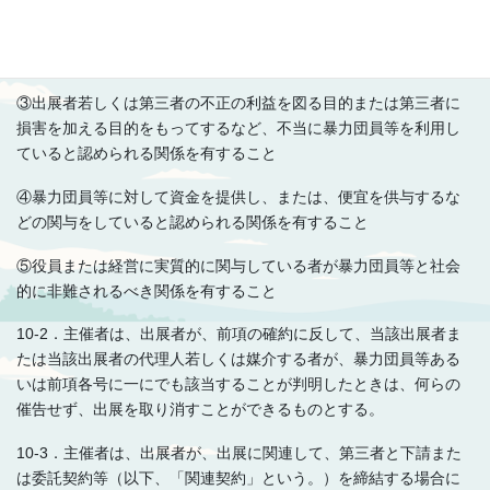
②暴力団員等が経営に実質的に関与していると認められる関係を
有すること
③出展者若しくは第三者の不正の利益を図る目的または第三者に
損害を加える目的をもってするなど、不当に暴力団員等を利用し
ていると認められる関係を有すること
④暴力団員等に対して資金を提供し、または、便宜を供与するな
どの関与をしていると認められる関係を有すること
⑤役員または経営に実質的に関与している者が暴力団員等と社会
的に非難されるべき関係を有すること
10-2．主催者は、出展者が、前項の確約に反して、当該出展者ま
たは当該出展者の代理人若しくは媒介する者が、暴力団員等ある
いは前項各号に一にでも該当することが判明したときは、何らの
催告せず、出展を取り消すことができるものとする。
10-3．主催者は、出展者が、出展に関連して、第三者と下請また
は委託契約等（以下、「関連契約」という。）を締結する場合に