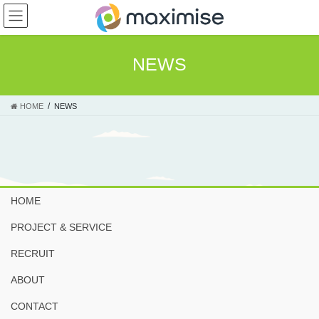
コ
ナ
ン
ビ
テ
ゲ
ン
ー
NEWS
ツ
シ
へ
ョ
ス
ン
HOME
NEWS
キ
に
ッ
移
プ
動
HOME
PROJECT & SERVICE
RECRUIT
ABOUT
CONTACT